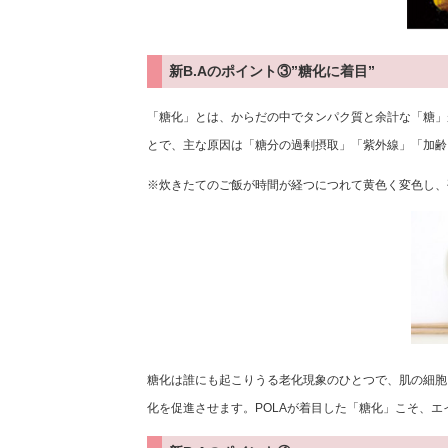
新B.Aのポイント③”糖化に着目”
「糖化」とは、からだの中でタンパク質と余計な「糖」
とで、主な原因は「糖分の過剰摂取」「紫外線」「加齢
※炊きたてのご飯が時間が経つにつれて黄色く変色し、
糖化は誰にも起こりうる老化現象のひとつで、肌の細胞
化を促進させます。POLAが着目した「糖化」こそ、