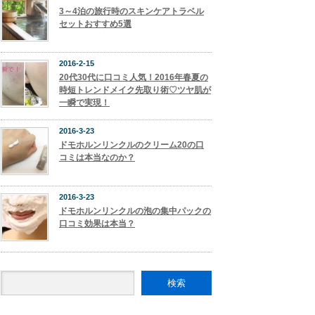
3～4泊の旅行時のスキンケアトラベル
セットおすすめ5選
2016-2-15
20代30代に口コミ人気！2016年春夏の
時短トレンドメイク先取り術♡ツヤ肌が
一瞬で実現！
2016-3-23
ドモホルンリンクルのクリーム20の口
コミは本当なのか？
2016-3-23
ドモホルンリンクルの泡の集中パックの
口コミ効果は本当？