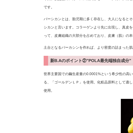
です。
バーシカンとは、胎児期に多く存在し、大人になるとそ
シカンと言います。コラーゲンより先に出現し、真皮を
って、皮膚組織の大部分を占めており、皮膚（肌）の本
土台となるバーカシンを作れば、より密度の詰まった肌
新B.Aのポイント②”POLA最先端独自成分”
世界主要国での繭生産量の0.0001%という希少性の
る、「ゴールデンＬＰ」を使用。化粧品原料として適し
使用。