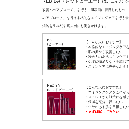
RED BA（レッドビーエー）は、
エイジング
改善へのアプローチ」を行う、肌表面に着目したものに
のアプローチ」を行う本格的なエイジングケアを行う最
細胞を生みだす真皮層にも働きかけます。
BA
【こんな人におすすめ】
(ビーエー)
・本格的なエイジングケア
・肌の奥から改善したい
・浸透力のあるスキンケア
・保湿に物足りなさを感じ
・スキンケアに充分なお金
RED BA
【こんな人におすすめ】
(レッドビーエー)
・エイジングケアをこれか
・ストレスから肌荒れを感
・保湿を充分に行いたい
・ツヤのある肌を目指した
・まずは試してみたい