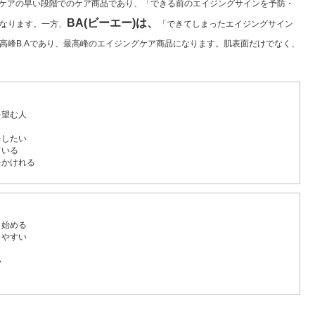
ケアの早い段階でのケア商品であり、「できる前のエイジングサインを予防・
BA(ビーエー)は、
なります。一方、
「できてしまったエイジングサイン
高峰B.Aであり、最高峰のエイジングケア商品になります。肌表面だけでなく、
を望む人
をしたい
ている
をかけれる
ら始める
じやすい
い