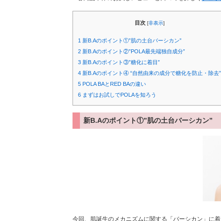
目次
[
非表示
]
1
新B.Aのポイント①”肌の土台バーシカン”
2
新B.Aのポイント②”POLA最先端独自成分”
3
新B.Aのポイント③”糖化に着目”
4
新B.Aのポイント④ “自然由来の成分で糖化を防止・除去”
5
POLA BAとRED BAの違い
6
まずはお試しでPOLAを知ろう
新B.Aのポイント①”肌の土台バーシカン”
今回、肌誕生のメカニズムに関する「バーシカン」に着