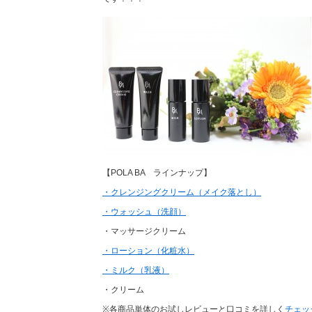
【POLA BA ラインナップ】
・クレンジングクリーム（メイク落とし）
・ウォッシュ（洗顔）
・マッサージクリーム
・ローション（化粧水）
・ミルク（乳液）
・クリーム
※各商品単体のお試しレビューと口コミを詳しく
チェッ