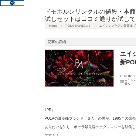
ドモホルンリンクルの値段・本商
試しセットは口コミ通りか試して
Home
POLA BAの口コミ
エイジングケアの最高峰ブラ
記事の詳細
エイ
新PO
2016.02.0
エイジン
せん
｢PR｣
POLAの最高峰ブランド「ＢＡ」の黒が、1985年の発
ありたいを知り、ポーラ最先端のテクノロジーを結集し、
です！！！