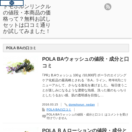
ドモホルンリンクル
の値段・本商品の価
格って？無料お試し
セットは口コミ通り
か試してみました！
POLA BAの口コミ
POLA BAウォッシュの値段・成分と口
コミ
｢PR｣ B.Aウォッシュ 100ｇ /10,800円 ポーラのエイジング
ケア化粧品の最高峰とされる「B.A」ライン。昨年8月にリ
ニューアルして、さらなる進化を遂げました。 毎日使うこ
とが楽しみになるような濃密な泡感、洗った後のもっちり
としたうるおい感、肌の透明感を目指し…
2016.03.15
domohorun_nedan
POLA BAの口コミ
POLA BAウォッシュの値段・成分と口コミ は
コメントを受け
付けていません
POLA ＢＡローションの値段・成分と