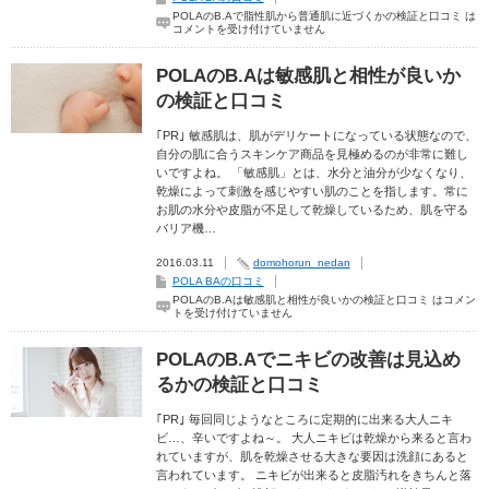
POLAのB.Aで脂性肌から普通肌に近づくかの検証と口コミ は
コメントを受け付けていません
POLAのB.Aは敏感肌と相性が良いか
の検証と口コミ
｢PR｣ 敏感肌は、肌がデリケートになっている状態なので、
自分の肌に合うスキンケア商品を見極めるのが非常に難し
いですよね。 「敏感肌」とは、水分と油分が少なくなり、
乾燥によって刺激を感じやすい肌のことを指します。常に
お肌の水分や皮脂が不足して乾燥しているため、肌を守る
バリア機…
2016.03.11
domohorun_nedan
POLA BAの口コミ
POLAのB.Aは敏感肌と相性が良いかの検証と口コミ は
コメン
トを受け付けていません
POLAのB.Aでニキビの改善は見込め
るかの検証と口コミ
｢PR｣ 毎回同じようなところに定期的に出来る大人ニキ
ビ…、辛いですよね～。 大人ニキビは乾燥から来ると言わ
れていますが、肌を乾燥させる大きな要因は洗顔にあると
言われています。 ニキビが出来ると皮脂汚れをきちんと落