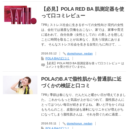
【必見】POLA RED BA 肌測定器を使
って口コミレビュー
｢PR｣ ストレス社会に生きるすべての女性向け 現代の女性
は、会社では過度な労働をおこない、家では、家事や育児
に追われて、自分自身（女性としての）の美しさを慈しむ
ことに時間を取ることが出来なく、見失う現状にありま
す。 そんなストレス社会を生きる女性たちに向けて、…
2016.03.12
domohorun_nedan
POLA BAの口コミ
【必見】POLA RED BA 肌測定器を使って口コミレビュー は
コメントを受け付けていません
POLAのB.Aで脂性肌から普通肌に近
づくかの検証と口コミ
｢PR｣ 季節は春になり、だんだんと暖かい日が増えてきまし
た。 これからもっと気温が上がるにつれて、脂性肌さんに
とってはつらい毎日が続きますよね。 暑いと汗をかくのは
もちろんのこと、皮脂分泌も過剰になりニキビが増えがち
になってしまう脂性肌さんは、 それを防ぐために過度…
2016.03.11
domohorun_nedan
POLA BAの口コミ