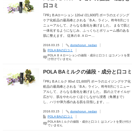
口コミ
｢PR｣ B.Aローション 120㎖ /21,600円 ポーラのエイジング
ケア化粧品の最高峰とされる「B.A」ライン。昨年8月にリ
ニューアルして、さらなる進化を遂げました。 まるで肌と
一体化するようになじみ、ふっくらとボリューム感のある
肌に整えます。 従来のＢ.Ａロー…
2016.03.15
domohorun_nedan
POLA BAの口コミ
POLA ＢＡローションの値段・成分と口コミ は
コメントを受
け付けていません
POLA BAミルクの値段・成分と口コミ
｢PR｣ B.Aミルク 80㎖ /21,600円 ポーラのエイジングケア化
粧品の最高峰とされる「B.A」ライン。昨年8月にリニュー
アルして、さらなる進化を遂げました。 肌の上でオイルが
広がり、肌をやわらかくほぐしながら浸透（角層まで）
し、ハリや弾力感のある肌を目指します。…
2016.03.15
domohorun_nedan
POLA BAの口コミ
POLA BAミルクの値段・成分と口コミ は
コメントを受け付け
ていません