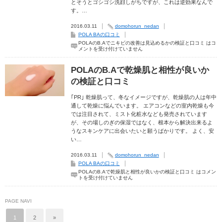
とそうとゴシゴシ洗顔しがちですが、これは逆効果なんで
す。…
2016.03.11
domohorun_nedan
POLA BAの口コミ
POLAのB.Aでニキビの改善は見込めるかの検証と口コミ は
コ
メントを受け付けていません
POLAのB.Aで乾燥肌と相性が良いか
の検証と口コミ
｢PR｣ 乾燥肌って、冬なイメージですが、乾燥肌の人は年中
通して乾燥に悩んでいます。 エアコンなどの室内乾燥も今
では注目されて、ミスト化粧水なども発売されています
が、その場しのぎの保湿ではなく、根本から解決出来るよ
うなスキンケアに出会いたいと願うばかりです。 よく、安
い…
2016.03.11
domohorun_nedan
POLA BAの口コミ
POLAのB.Aで乾燥肌と相性が良いかの検証と口コミ は
コメン
トを受け付けていません
PAGE NAVI
1
2
»