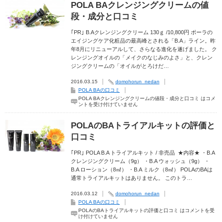
POLA BAクレンジングクリームの値
段・成分と口コミ
｢PR｣ B.Aクレンジングクリーム 130ｇ /10,800円 ポーラの
エイジングケア化粧品の最高峰とされる「B.A」ライン。昨
年8月にリニューアルして、さらなる進化を遂げました。 ク
レンジングオイルの「メイクのなじみのよさ」と、クレン
ジングクリームの「オイルがとろけだ…
2016.03.15
domohorun_nedan
POLA BAの口コミ
POLA BAクレンジングクリームの値段・成分と口コミ は
コメ
ントを受け付けていません
POLAのBAトライアルキットの評価と
口コミ
｢PR｣ POLA B.A トライアルキット / 非売品 ★内容★ ・B.A
クレンジングクリーム（9g） ・B.A ウォッシュ（9g） ・
B.A ローション（8㎖） ・B.A ミルク（8㎖） POLAのBAは
通常トライアルキットはありません。 このトラ…
2016.03.12
domohorun_nedan
POLA BAの口コミ
POLAのBAトライアルキットの評価と口コミ は
コメントを受
け付けていません