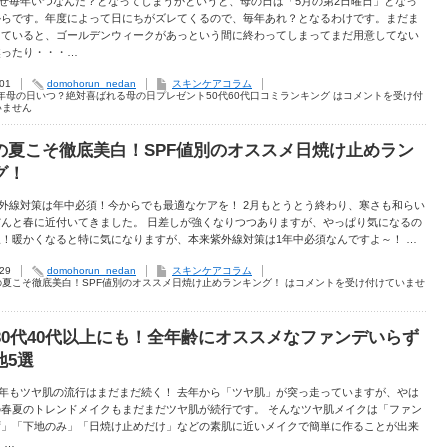
 なぜ毎年いつなんだ？となってしまうかというと、母の日は「5月の第2日曜日」となっ
からです。年度によって日にちがズレてくるので、毎年あれ？となるわけです。まだま
っていると、ゴールデンウィークがあっという間に終わってしまってまだ用意してない
焦ったり・・・…
.01
domohorun_nedan
スキンケアコラム
7年母の日いつ？絶対喜ばれる母の日プレゼント50代60代口コミランキング は
コメントを受け付
いません
の夏こそ徹底美白！SPF値別のオススメ日焼け止めラン
グ！
 紫外線対策は年中必須！今からでも最適なケアを！ 2月もとうとう終わり、寒さも和らい
だんと春に近付いてきました。 日差しが強くなりつつありますが、やっぱり気になるの
！暖かくなると特に気になりますが、本来紫外線対策は1年中必須なんですよ～！ …
.29
domohorun_nedan
スキンケアコラム
の夏こそ徹底美白！SPF値別のオススメ日焼け止めランキング！ は
コメントを受け付けていませ
代30代40代以上にも！全年齢にオススメなファンデいらず
地5選
 今年もツヤ肌の流行はまだまだ続く！ 去年から「ツヤ肌」が突っ走っていますが、やは
の春夏のトレンドメイクもまだまだツヤ肌が続行です。 そんなツヤ肌メイクは「ファン
ず」「下地のみ」「日焼け止めだけ」などの素肌に近いメイクで簡単に作ることが出来
 …