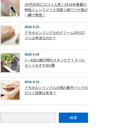
20代30代に口コミ人気！2016年春夏の
時短トレンドメイク先取り術♡ツヤ肌が
一瞬で実現！
2016-3-23
ドモホルンリンクルのクリーム20の口
コミは本当なのか？
2016-2-24
3～4泊の旅行時のスキンケアトラベル
セットおすすめ5選
2016-3-23
ドモホルンリンクルの泡の集中パックの
口コミ効果は本当？