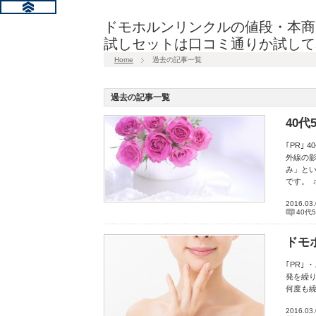
ドモホルンリンクルの値段・本商
試しセットは口コミ通りか試して
Home
過去の記事一覧
過去の記事一覧
40
｢PR｣
外線の
み」と
です。 
2016.03
40代
ドモ
｢PR｣
発を繰り
何度も
2016.03