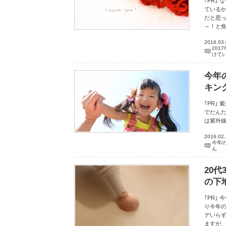
｢PR｣
ている
だと思
～！と
2016.03
201
けて
今年
キン
｢PR｣
でだん
は紫外線
2016.02
今年
ん
20
の下
｢PR｣
り今年
デいら
ますが、