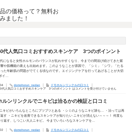
品の価格って？無料お
みました！
代50代人気口コミおすすめスキンケア 3つのポインント
 40代になると女性ホルモンのバランスが乱れやすくなり、今までの間浴び続けてきた紫
影響や肌機能の衰えも出始めます。このようなことが原因で、「シミ」「シワ」「たる
いった年齢肌の問題がでてくる頃なのです。エイジングケアを行ってあげることが大切
ポイ…
.04
domohorun_nedan
ドモホルンリンクルの口コミ
50代人気口コミおすすめスキンケア 3つのポインント は
コメントを受け付けていません
ホルンリンクルでニキビは治るかの検証と口コミ
 ・ニキビがいろんなところにブツブツとある ・シミのようなニキビ跡も… ・治っては再
返す ・ニキビを改善できるスキンケアが知りたい ニキビが消えない～～～！ 何度も
繰り返す、しつこい大人ニキビ。 今までいろいろなスキンケアを…
.02
domohorun_nedan
ドモホルンリンクルの口コミ