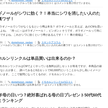
.02
domohorun_nedan
ドモホルンリンクルの口コミ
肌にドモホルンリンクルって合うかの検証と口コミ は
コメントを受け付けていません
ギノールがシワに効く？！本当にシワを消したい人のた
裏ワザ！
 ボラギノールでシワがなくなるという噂は本当？ ボラギノールと言えば、あのCMを思い
よね。 「痔っに～はボラギノーール！」ピンポン♫ そうです、ボラギノールって痔に
薬ですよね。これがシワに効くという噂があるんです！！！ 事の発端は「…
.01
domohorun_nedan
スキンケアコラム
ギノールがシワに効く？！本当にシワを消したい人のための裏ワザ！ は
コメントを受け付けてい
ん
ホルンリンクルは単品買いは出来るのか？
 ドモホルンリンクルはCMでよくやっている無料お試しセットが有名ですが、本商品の値
ない人が多く、 調べてみると8点セットで60,000円ということから少し高いイメージ
ています。 ここで疑問になってくるのが、ドモホルンリンクル…
.01
domohorun_nedan
ドモホルンリンクルの口コミ
ホルンリンクルは単品買いは出来るのか？ は
コメントを受け付けていません
17年母の日いつ？絶対喜ばれる母の日プレゼント50代60代
ミランキング