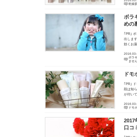
2016.03
乾燥
ボラ
めの
｢PR｣
出します
効くお
2016.03
ボラ
ませ
ドモ
｢PR｣
段は知ら
が付い
2016.03
ドモ
20
口コ