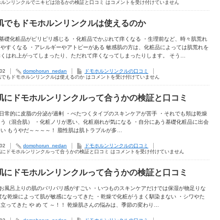
ホルンリンクルでニキビは治るかの検証と口コミ は
コメントを受け付けていません
肌でもドモホルンリンクルは使えるのか
 ・基礎化粧品がピリピリ感じる ・化粧品でかぶれて痒くなる ・生理前など、時々肌荒れ
やすくなる ・アレルギーやアトピーがある 敏感肌の方は、化粧品によっては肌荒れを
赤くはれ上がってしまったり、ただれて痒くなってしまったりします。 そう…
.02
domohorun_nedan
ドモホルンリンクルの口コミ
肌でもドモホルンリンクルは使えるのか は
コメントを受け付けていません
肌にドモホルンリンクルって合うかの検証と口コミ
 ・日常的に皮脂の分泌が過剰 ・べたつくタイプのスキンケアが苦手 ・それでも頬は乾燥
う（混合肌） ・化粧ノリが悪い、化粧崩れが気になる ・自分にあう基礎化粧品に出会
い もうやだ～～～～！ 脂性肌は肌トラブルが多…
.02
domohorun_nedan
ドモホルンリンクルの口コミ
肌にドモホルンリンクルって合うかの検証と口コミ は
コメントを受け付けていません
肌にドモホルンリンクルって合うかの検証と口コミ
 ・お風呂上りの肌のパリパリ感がすごい ・いつものスキンケアだけでは保湿が物足りな
度な乾燥によって肌が敏感になってきた ・乾燥で化粧がうまく馴染まない ・シワやた
立ってきた や め て ～！！ 乾燥肌さんの悩みは、季節の変わり…