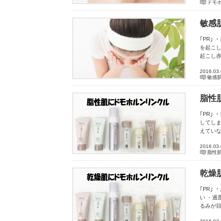
ドモ
敏感
｢PR｣
を起こし
起こし
2016.03
敏感
脂性
｢PR｣
してしま
えていな
2016.03
脂性
乾燥
｢PR｣
い ・過
るみが目