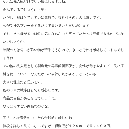
それは先入観だけでいい気はしますよね。
歪んでいるでしょうか（笑）
ただし、母はとても匂いに敏感で、香料付きのものは嫌いです。
私が制汗スプレーをするだけで臭い臭いと言い続けます。
でも、その母が匂いは特に気にならないと言っていたのは評価できるのではな
いでしょうか。
年配の方は匂いが強い物が苦手そうなので、きっとそれは考慮しているんでし
ょうね。
その他の先入観として製造元の再春館製薬所が、女性が働きやすくて、良い原
料を使っていて、なんだかいい会社な気がする、というのも
大きな理由だと思います。
あのＣＭの戦略はとても感心します。
商品に自信があるからでしょうね。
やっぱりすごい商品なのかな。
③「これを普段使いしたら金銭的に厳しいわ」
値段を詳しく見ていないですが、保湿液が１２０ｍｌで５，４００円。