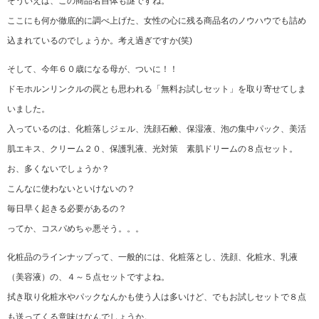
そういえば、この商品名自体も謎ですね。
ここにも何か徹底的に調べ上げた、女性の心に残る商品名のノウハウでも詰め
込まれているのでしょうか。考え過ぎですか(笑)
そして、今年６０歳になる母が、ついに！！
ドモホルンリンクルの罠とも思われる「無料お試しセット」を取り寄せてしま
いました。
入っているのは、化粧落しジェル、洗顔石鹸、保湿液、泡の集中パック、美活
肌エキス、クリーム２０、保護乳液、光対策 素肌ドリームの８点セット。
お、多くないでしょうか？
こんなに使わないといけないの？
毎日早く起きる必要があるの？
ってか、コスパめちゃ悪そう。。。
化粧品のラインナップって、一般的には、化粧落とし、洗顔、化粧水、乳液
（美容液）の、４～５点セットですよね。
拭き取り化粧水やパックなんかも使う人は多いけど、でもお試しセットで８点
も送ってくる意味はなんでしょうか。