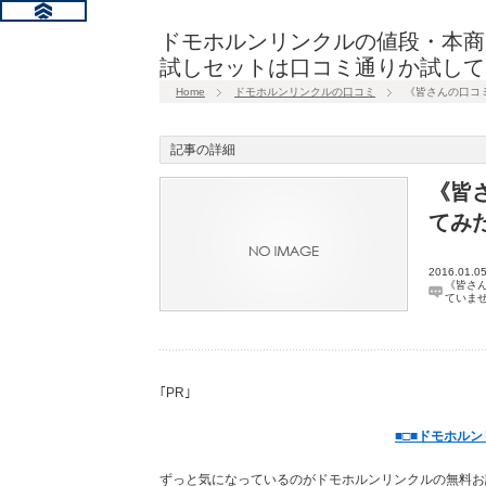
ドモホルンリンクルの値段・本商
試しセットは口コミ通りか試して
Home
ドモホルンリンクルの口コミ
《皆さんの口コ
記事の詳細
《皆
てみ
2016.01.0
《皆さ
ていま
｢PR｣
■□■ドモホル
ずっと気になっているのがドモホルンリンクルの無料お