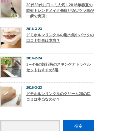
20代30代に口コミ人気！2016年春夏の
時短トレンドメイク先取り術♡ツヤ肌が
一瞬で実現！
2016-3-23
ドモホルンリンクルの泡の集中パックの
口コミ効果は本当？
2016-2-24
3～4泊の旅行時のスキンケアトラベル
セットおすすめ5選
2016-3-23
ドモホルンリンクルのクリーム20の口
コミは本当なのか？