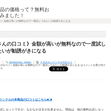
品の価格って？無料お
みました！
ミ》金額が高いが無料なので一度試してみたいが勧誘がきになる
さんの口コミ》金額が高いが無料なので一度試し
たいが勧誘がきになる
5
domohorun_nedan
ドモホルンリンクルの口コミ
んの口コミ》金額が高いが無料なので一度試してみたいが勧誘がきになる は
コメントを受け付け
せん
ンリンクルの本商品の口コミはこちら■□■
試しセットですが、なかなか注文が出来ません。理由は、他の無料お試しセッ