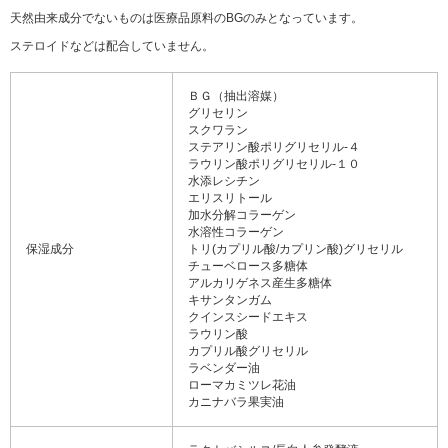
天然由来成分でないものは医療品原料のBGのみとなっています。
ステロイドなどは配合していません。
ＢＧ（抽出溶媒）
グリセリン
スクワラン
ステアリン酸ポリグリセリル-４
ラウリン酸ポリグリセリル-１０
水添レシチン
エリスリトール
加水分解コラーゲン
水溶性コラーゲン
保湿成分
トリ(カプリル酸/カプリン酸)グリセリル
チューベロース多糖体
アルカリゲネス産生多糖体
キサンタンガム
クインスシードエキス
ラウリン酸
カプリル酸グリセリル
ラベンダー油
ローマカミツレ花油
カニナバラ果実油