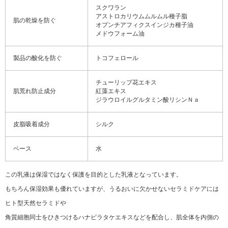
スクワラン
アストロカリウムムルムル種子脂
肌の乾燥を防ぐ
オプンチアフィクスインジカ種子油
メドウフォーム油
製品の酸化を防ぐ
トコフェロール
チューリップ花エキス
肌荒れ防止成分
紅藻エキス
ジラウロイルグルタミン酸リシンＮａ
皮脂吸着成分
シルク
ベース
水
この乳液は保湿ではなく保護を目的とした乳液となっています。
もちろん保湿効果も優れていますが、うるおいに欠かせないセラミドケアには
ヒト型天然セラミドや
角質細胞同士をひきつけるハナビラタケエキスなどを配合し、肌全体を内側の