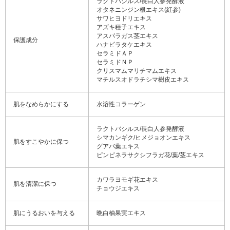
ラクトバシルス/長白人参発酵液
オタネニンジン根エキス(紅参)
サワヒヨドリエキス
アズキ種子エキス
アスパラガス茎エキス
保護成分
ハナビラタケエキス
セラミドＡＰ
セラミドＮＰ
クリスマムマリチマムエキス
マチルスオドラチシマ樹皮エキス
肌をなめらかにする
水溶性コラーゲン
ラクトバシルス/長白人参発酵液
シマカンギク/ヒメジョオンエキス
肌をすこやかに保つ
グアバ葉エキス
ピンピネラサクシフラガ花/葉/茎エキス
カワラヨモギ花エキス
肌を清潔に保つ
チョウジエキス
肌にうるおいを与える
晩白柚果実エキス