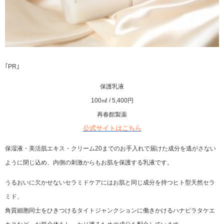
｢PR｣
保護乳液
100㎖ / 5,400円
再春館製薬
公式サイトはこちら
保湿液・美活肌エキス・クリーム20までのお手入れで届けた成分を逃がさない
ように閉じ込め、内側の刺激からもお肌を保護する乳液です。
うるおいに欠かせないセラミドケアにはお肌と同じ成分を持つヒト型天然セラ
ミド、
角質細胞同士をひきつけるタイトジャンクションに働きかけるハナビラタケエ