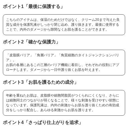
ポイント1「最後に保護する」
こちらのアイテムは、保湿のためだけではなく、クリーム20まで与えた良
質な成分を保護乳液がしっかり閉じ込め、護り抜きます。最後に使用する
ことで、内外のダメージから隙間なくお肌を護ることができます。
ポイント2「確かな保護力」
「皮脂膜バリア」「角層バリア」「角質細胞のタイトジャンクションバリ
ア」。
お肌の各層にあるこの三層のバリア機能に着目し、それぞれの役割にアプ
ローチします。ダメージから一日中護り抜くお肌を叶えます。
ポイント3「お肌を護るための成分」
年齢を重ねたお肌は、皮脂膜や細胞間脂質がつくられにくくなり、さらに
は細胞同士のつながりが弱くなることで、様々な刺激を受けやすい状態に
なっています。保護乳液は、内外の刺激からお肌を護り抜くための有効成
分をしっかり配合し、あらゆる刺激からお肌を護ります。
ポイント4「さっぱり仕上がりを追求」