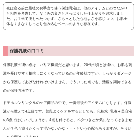
夜は寝る前に最後のお手当で使う保護乳液は、他のアイテムとのつながり
と相性を考慮して、なじみの良さとさっぱりした仕上がりを追求しまし
た。お手当て後もべたつかず、さらっとした心地よさを感じつつ、お肌全
体をくまなくしっとり包み込むベールのような存在です。
保護乳液の口コミ
保護乳液の凄い点は、バリア機能だと思います。20代の頃とは違い、お肌も刺
激を受けやすく抵抗しにくくなっているのが年齢肌ですが、しっかりダメージ
から保護してあげなければいけません。そういった点でも、活躍を期待できる
のが保護乳液です。
ドモホルンリンクルのケア商品の中で、一番最後のアイテムになります。保湿
液から数えて4点目です。普段よくケアをするとしても、化粧水+乳液＋美容液
の3点ではないでしょうか。4点も付けると、ベタつきとか気になってはきませ
んか？色々塗りたくって浮かないかな・・・という心配もありますが、そうい
った心配はいりません。