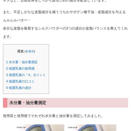
キスなど、お肌全体をしっかり護るための成分を配合しています。
また、不足しがちな皮脂成分を補ううちわサボテン種子油・皮脂成分を与える
ムルムルバター・
余分な皮脂を吸着するシルクパウダーの3つの成分が皮脂バランスを整えてくれ
ます。
目次
[
非表示
]
1
水分量・油分量測定
2
保護乳液の使用感
3
保護乳液の「4」ポイント
4
保護乳液の口コミ
5
保護乳液の成分
水分量・油分量測定
使用前と使用後でそれぞれ水分量と油分量を測定してみました。