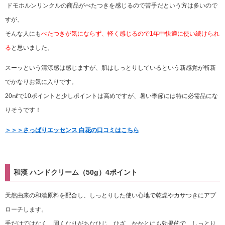
ドモホルンリンクルの商品がべたつきを感じるので苦手だという方は多いので
すが、
そんな人にも
べたつきが気にならず、軽く感じるので1年中快適に使い続けられ
る
と思いました。
スーッという清涼感は感じますが、肌はしっとりしているという新感覚が斬新
でかなりお気に入りです。
20㎖で10ポイントと少しポイントは高めですが、暑い季節には特に必需品にな
りそうです！
＞＞＞さっぱりエッセンス 白花の口コミはこちら
和漢 ハンドクリーム（50g）4ポイント
天然由来の和漢原料を配合し、しっとりした使い心地で乾燥やカサつきにアプ
ローチします。
手だけではなく、固くなりがちなひじ、ひざ、かかとにも効果的で、しっとり