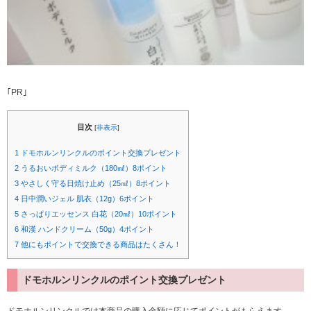
｢PR｣
目次
[
非表示
]
1
ドモホルンリンクルのポイント交換プレゼント
2
うるおいボディミルク（180㎖）8ポイント
3
やさしく守る日焼け止め（25㎖）8ポイント
4
日中潤いジェル 肌衣（12g）6ポイント
5
さっぱりエッセンス 白花（20㎖）10ポイント
6
和漢 ハンドクリーム（50g）4ポイント
7
他にもポイントで交換できる商品はたくさん！
ドモホルンリンクルのポイント交換プレゼント