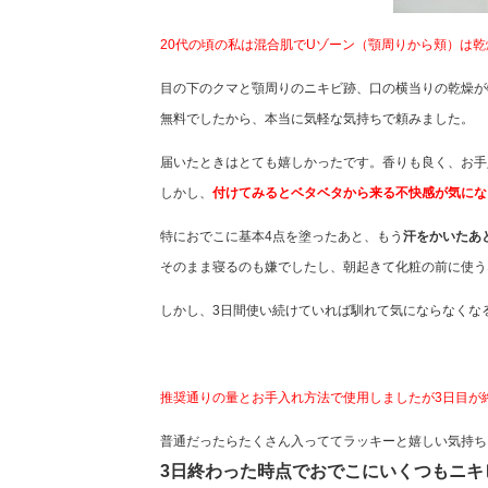
20代の頃の私は混合肌でUゾーン（顎周りから頬）は
目の下のクマと顎周りのニキビ跡、口の横当りの乾燥が
無料でしたから、本当に気軽な気持ちで頼みました。
届いたときはとても嬉しかったです。香りも良く、お手
しかし、
付けてみるとベタベタから来る不快感が気にな
特におでこに基本4点を塗ったあと、もう
汗をかいたあ
そのまま寝るのも嫌でしたし、朝起きて化粧の前に使う
しかし、3日間使い続けていれば馴れて気にならなくな
推奨通りの量とお手入れ方法で使用しましたが3日目が
普通だったらたくさん入っててラッキーと嬉しい気持ち
3日終わった時点でおでこにいくつもニキ