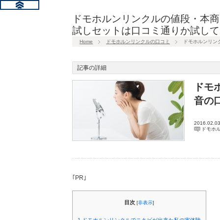
ドモホルンリンクルの値段・本商
試しセットは口コミ通りか試して
Home
ドモホルンリンクルの口コミ
ドモホルンリン
記事の詳細
ドモ
音の
2016.02.0
ドモホ
｢PR｣
目次
[
非表示
]