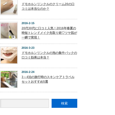
ドモホルンリンクルのクリーム20の口
コミは本当なのか？
2016-2-15
20代30代に口コミ人気！2016年春夏の
時短トレンドメイク先取り術♡ツヤ肌が
一瞬で実現！
2016-3-23
ドモホルンリンクルの泡の集中パックの
口コミ効果は本当？
2016-2-24
3～4泊の旅行時のスキンケアトラベル
セットおすすめ5選