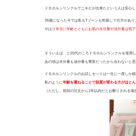
ドモホルンリンクルでニキビが出来たという人は安心し
38歳になった今では私もTゾーンも乾燥して仕方があり
やはり
本当に年齢とともにお肌の水分量や油分量は低下
そういえば、と20代のころドモホルンリンクルを使用
あの頃は水分量も油分量も豊富だったから合わないと思
ドモホルンリンクルのお試しセットは一生に一度しか頼
私のように
年齢を重ねることで肌質が変わる方がほとん
（ただし、前回の注文から1年以内だとお断りされる場