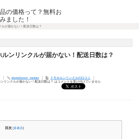
品の価格って？無料お
みました！
クルが届かない！配送日数は？
ホルンリンクルが届かない！配送日数は？
9
domohorun_nedan
ドモホルンリンクルの口コミ
ルンリンクルが届かない！配送日数は？ は
コメントを受け付けていません
目次
[
非表示
]