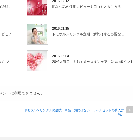
2016.02.12
ら試し
肌はづみの使用レビューや口コミと入手方法
2016.01.15
！どこよ
ドモホルンリンクル定期・解約はする必要なし！
2016.03.04
お手入
20代人気口コミおすすめスキンケア 3つのポイント
メントは利用できません。
ドモホルンリンクルの裏技！商品一覧にはないトラベルセットの購入方
法♩