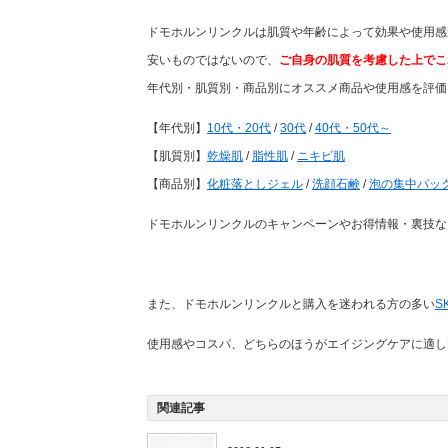
ドモホルンリンクルは肌質や年齢によって効果や使用感
安いものではないので、
ご自身の肌質を考慮した上でこ
年代別・肌質別・商品別にオススメ商品や使用感を評価
【年代別】
10代・20代
/
30代
/
40代・50代～
【肌質別】
乾燥肌
/
脂性肌
/
ニキビ肌
【商品別】
化粧落としジェル
/
洗顔石鹸
/
泡の集中パッ
ドモホルンリンクルのキャンペーンやお得情報・裏技な
また、ドモホルンリンクルと購入を迷われる方の多い
S
使用感やコスパ、どちらのほうがエイジングケアに適し
関連記事