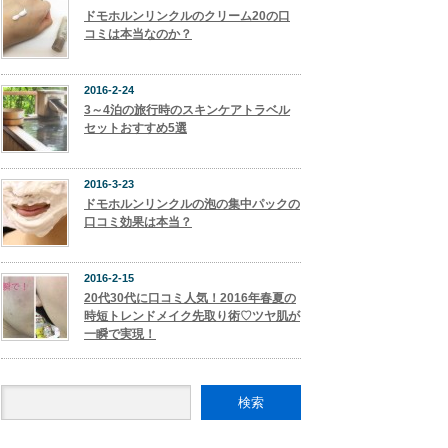
ドモホルンリンクルのクリーム20の口
コミは本当なのか？
2016-2-24
3～4泊の旅行時のスキンケアトラベル
セットおすすめ5選
2016-3-23
ドモホルンリンクルの泡の集中パックの
口コミ効果は本当？
2016-2-15
20代30代に口コミ人気！2016年春夏の
時短トレンドメイク先取り術♡ツヤ肌が
一瞬で実現！