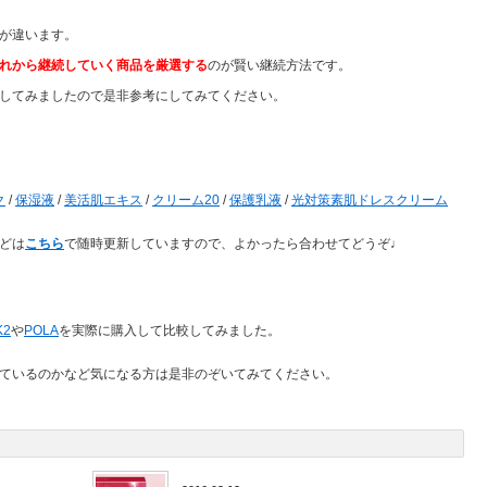
が違います。
れから継続していく商品を厳選する
のが賢い継続方法です。
してみましたので是非参考にしてみてください。
ク
/
保湿液
/
美活肌エキス
/
クリーム20
/
保護乳液
/
光対策素肌ドレスクリーム
どは
こちら
で随時更新していますので、よかったら合わせてどうぞ♩
K2
や
POLA
を実際に購入して比較してみました。
ているのかなど気になる方は是非のぞいてみてください。